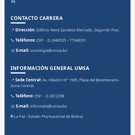
CONTACTO CARRERA
📍
Dirección:
Edificio René Zavaleta Mercado, Segundo Piso.
📞
Teléfonos:
(591 - 2) 2440525 • 71548261
✉️
E-mail:
sociologia@umsa.bo
INFORMACIÓN GENERAL UMSA
📍
Sede Central:
Av. Villazón N° 1995, Plaza del Bicentenario -
Zona Central.
📞
Teléfono:
(591 - 2) 2612298
✉️
E-mail:
informate@umsa.bo
🌐 La Paz - Estado Plurinacional de Bolivia